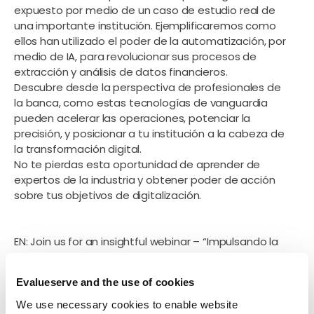
expuesto por medio de un caso de estudio real de
una importante institución. Ejemplificaremos como
ellos han utilizado el poder de la automatización, por
medio de IA, para revolucionar sus procesos de
extracción y análisis de datos financieros.
Descubre desde la perspectiva de profesionales de
la banca, como estas tecnologías de vanguardia
pueden acelerar las operaciones, potenciar la
precisión, y posicionar a tu institución a la cabeza de
la transformación digital.
No te pierdas esta oportunidad de aprender de
expertos de la industria y obtener poder de acción
sobre tus objetivos de digitalización.
EN: Join us for an insightful webinar – “Impulsando la
Transformación Digital del Préstamo: Spreading
Accionado por IA “
Evalueserve and the use of cookies
In the session, we will explore the imperative shift
towards modernization in financial spreading and its
We use necessary cookies to enable website