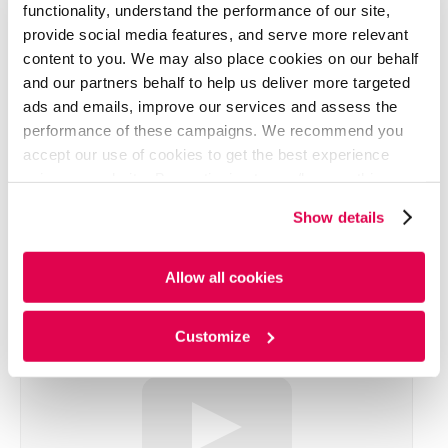
meaning for lending agents. Featuring a real-life case
functionality, understand the performance of our site,
study from a leading banking institution, to showcase
provide social media features, and serve more relevant
how they leveraged AI-powered automation tools to
content to you. We may also place cookies on our behalf
revolutionize their loan processing and financial
and our partners behalf to help us deliver more targeted
analysis.
ads and emails, improve our services and assess the
Discover firsthand how embracing these cutting-
performance of these campaigns. We recommend you
edge technologies can streamline operations,
accept our use of cookies to get the best experience
enhance accuracy, and position your organization for
using our website. By continuing to use/browse this
unprecedented growth and success through digital
website, you agree to the tracking of the necessary
transformation.
Show details
Don’t miss this opportunity to learn from industry
cookies. For more information, please review our
Cookie
experts and gain practical, actionable insights for
Policy
and
Privacy Policy
.
your digital journey.
Allow all cookies
Customize